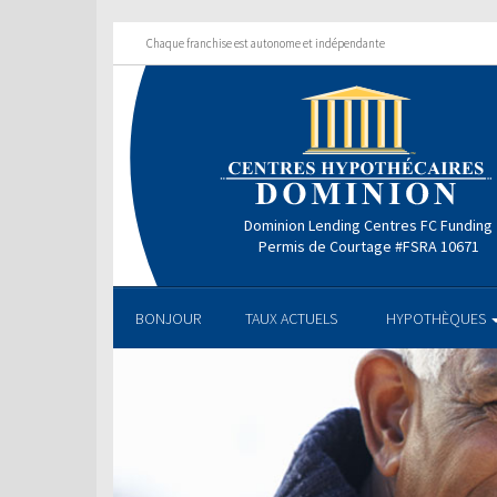
Chaque franchise est autonome et indépendante
Dominion Lending Centres FC Funding
Permis de Courtage #FSRA 10671
BONJOUR
TAUX ACTUELS
HYPOTHÈQUES